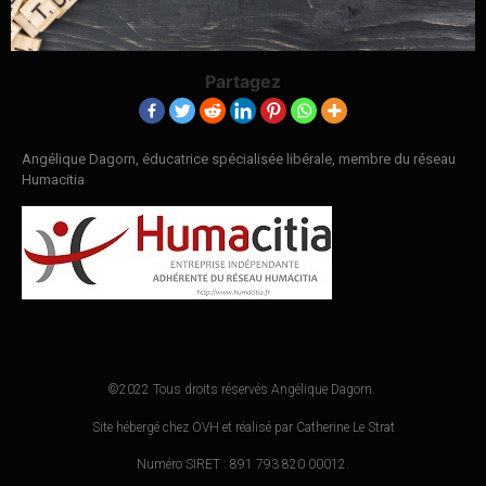
Partagez
Angélique Dagorn, éducatrice spécialisée libérale, membre du réseau
Humacitia
©2022 Tous droits réservés Angélique Dagorn.
Site hébergé chez OVH et réalisé par Catherine Le Strat
Numéro SIRET : 891 793 820 00012.