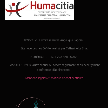
©2022 Tous droits réservés Angélique Dagorn.
Site hébergé chez OVH et réalisé par Catherine Le Strat
Numéro SIRET : 891 793 820 00012.
Code APE : 8899A Autre accueil ou accompagnement sans hébergement
d’enfants et d’adolescents.
Mentions légales et politique de confidentialité