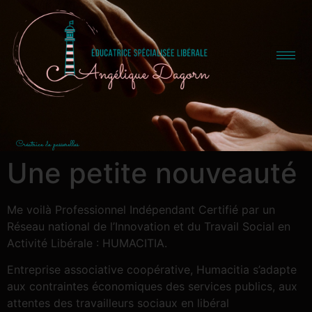
Créatrice de passerelles
Une petite nouveauté
Me voilà Professionnel Indépendant Certifié par un
Réseau national de l’Innovation et du Travail Social en
Activité Libérale : HUMACITIA.
Entreprise associative coopérative, Humacitia s’adapte
aux contraintes économiques des services publics, aux
attentes des travailleurs sociaux en libéral